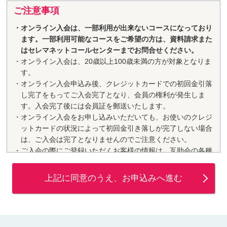
ご注意事項
オンライン入会は、一部利用が出来ないコースになっており
ます。一部利用可能なコースをご希望の方は、資料請求また
はセレマネットコールセンターまでお問合せください。
オンライン入会は、20歳以上100歳未満の方が対象となりま
す。
オンライン入会申込み後、クレジットカードでの初回金引落
し完了をもってご入会完了となり、会員の権利が発生しま
す。入会完了後には会員証を郵送いたします。
オンライン入会をお申し込みいただいても、お使いのクレジ
ットカードの状況によって初回金引き落しが完了しない場合
は、ご入会は完了となりませんのでご注意ください。
ご入会の際にご登録いただくお客様の情報は、互助会の各種
サービスを受けるために必要となります。内容に間違いがあ
りますと、入会できない場合がございますので、正確にご入
力ください。
初回金の引落し、および毎月の掛金のお支払い日は各クレジ
ット会社によって異なります。クレジットカード決済につい
ての注意事項はお客様が契約されているカード会社の規約を