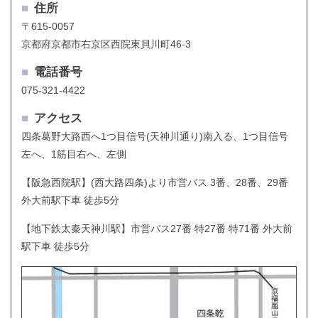
■
住所
〒615-0057
京都府京都市右京区西院東貝川町46-3
■
電話番号
075-321-4422
■
アクセス
四条葛野大路西へ1つ目信号(天神川通り)南入る、1つ目信号
左へ、1筋目右へ、左側
【阪急西院駅】(西大路四条)より市営バス 3番、28番、29番
外大前駅下車 徒歩5分
【地下鉄太秦天神川駅】市営バス27番 特27番 特71番 外大前
駅下車 徒歩5分