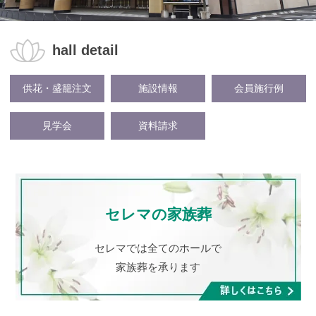
hall detail
供花・盛籠注文
施設情報
会員施行例
見学会
資料請求
セレマの家族葬
セレマでは全てのホールで
家族葬を承ります