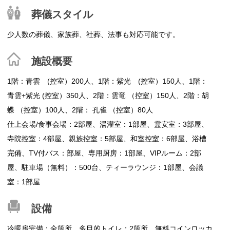
葬儀スタイル
少人数の葬儀、家族葬、社葬、法事も対応可能です。
施設概要
1階：青雲 (控室）200人、1階：紫光 (控室）150人、1階：
青雲+紫光 (控室）350人、2階：雲竜 （控室）150人、2階：胡
蝶 （控室）100人、2階： 孔雀 （控室）80人
仕上会場/食事会場：2部屋、湯灌室：1部屋、霊安室：3部屋、
寺院控室：4部屋、親族控室：5部屋、和室控室：6部屋、浴槽
完備、TV付バス：部屋、専用厨房：1部屋、VIPルーム：2部
屋、駐車場（無料）：500台、ティーラウンジ：1部屋、会議
室：1部屋
設備
冷暖房完備：全箇所、多目的トイレ：2箇所、無料コインロッカ