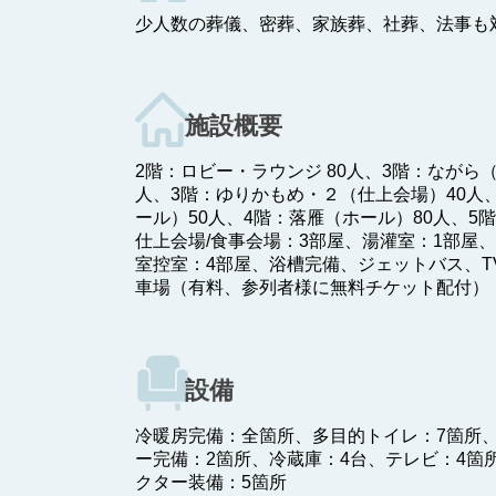
少人数の葬儀、密葬、家族葬、社葬、法事も
施設概要
2階：ロビー・ラウンジ 80人、3階：ながら
人、3階：ゆりかもめ・２（仕上会場）40人
ール）50人、4階：落雁（ホール）80人、5
仕上会場/食事会場：3部屋、湯灌室：1部屋
室控室：4部屋、浴槽完備、ジェットバス、T
車場（有料、参列者様に無料チケット配付）：2
設備
冷暖房完備：全箇所、多目的トイレ：7箇所
ー完備：2箇所、冷蔵庫：4台、テレビ：4箇
クター装備：5箇所