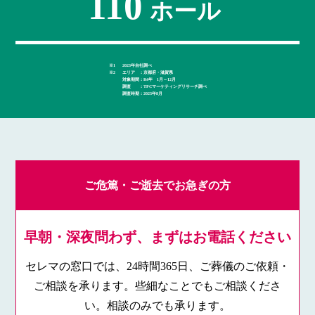
110
ホール
※1
2023年自社調べ
※2
エリア ：京都府・滋賀県
対象期間：R4年 1月～12月
調査 ：TPCマーケティングリサーチ調べ
調査時期：2023年8月
採用情報
ご危篤・ご逝去でお急ぎの方
株式会社セレマは京都から始まり65年以上確かな実績が信頼の証です
早朝・深夜問わず、まずはお電話ください
セレマの窓口では、24時間365日、ご葬儀のご依頼・
ご相談を承ります。些細なことでもご相談くださ
い。相談のみでも承ります。