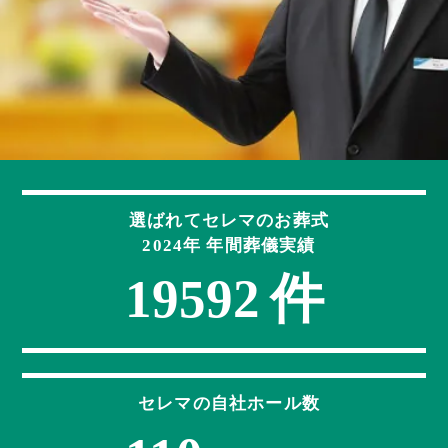
滋賀県の葬儀場・斎場を探す
お客様の声
大阪府の葬儀場・斎場を探す
セレマの家族葬
福井県の葬儀場・斎場を探す
葬儀について知る
岡山県の葬儀場・斎場を探す
葬儀の流れ
選ばれてセレマのお葬式
2024年 年間葬儀実績
広島県の葬儀場・斎場を探す
件
19592
葬儀の知識
よくある質問
セレマの自社ホール数
お役立ちコラム