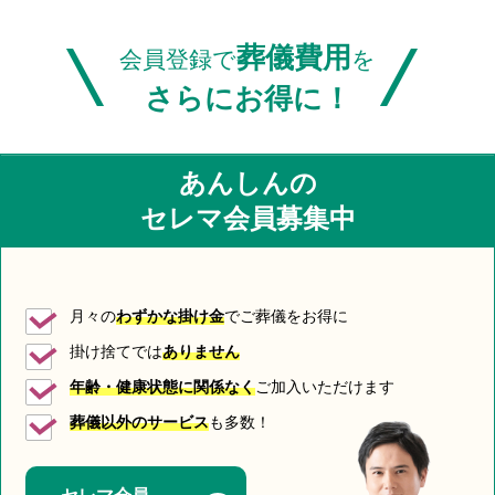
\
/
葬儀費用
会員登録で
を
さらにお得に！
あんしんの
セレマ会員募集中
月々の
わずかな掛け金
でご葬儀をお得に
掛け捨てでは
ありません
年齢・健康状態に関係なく
ご加入いただけます
葬儀以外のサービス
も多数！