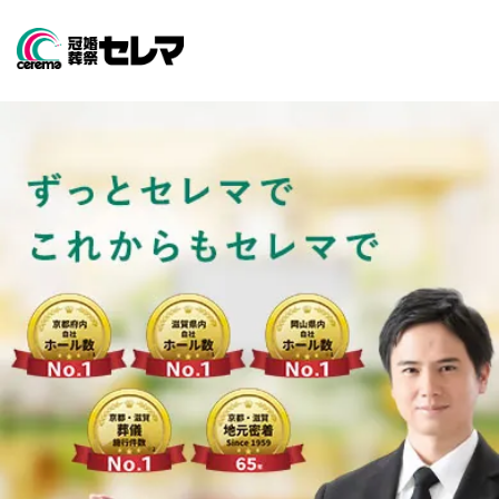
葬儀・葬式なら安心のセレマで【公
オンライン入会
お急ぎの方
供花・盛籠注文
資料請求
プランのご紹介
セレマの葬儀プラン
葬儀場・斎場を探す
+
全国から葬儀場・斎場を探す
京都府の葬儀場・斎場を探す
セレマを知る
セレマが選ばれる理由
京都市の葬儀場・斎場を探す