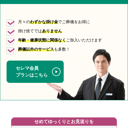
月々の
わずかな掛け金
でご葬儀をお得に
掛け捨てでは
ありません
年齢・健康状態に関係なく
ご加入いただけます
葬儀以外のサービス
も多数！
セレマ会員
プランはこちら
せめてゆっくりとお見送りを