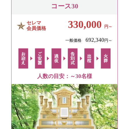
コース30
330,000
セレマ
円～
会員価格
692,340
一般価格
円～
人数の目安：～30名様