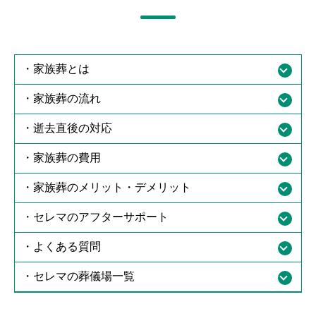
滋賀県の葬儀場・斎場を探す
お客様の声
大阪府の葬儀場・斎場を探す
・家族葬とは
セレマの家族葬
・家族葬の流れ
福井県の葬儀場・斎場を探す
葬儀について知る
・逝去直後の対応
岡山県の葬儀場・斎場を探す
葬儀の流れ
・家族葬の費用
広島県の葬儀場・斎場を探す
・家族葬のメリット・デメリット
葬儀の知識
・セレマのアフターサポート
よくある質問
・よくある質問
・セレマの葬儀場一覧
お役立ちコラム