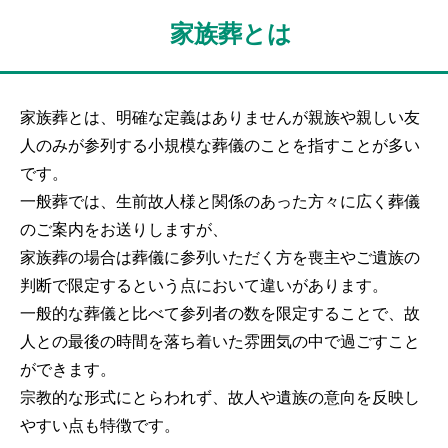
家族葬とは
家族葬とは、明確な定義はありませんが親族や親しい友
人のみが参列する小規模な葬儀のことを指すことが多い
採用情報
です。
一般葬では、生前故人様と関係のあった方々に広く葬儀
のご案内をお送りしますが、
家族葬の場合は葬儀に参列いただく方を喪主やご遺族の
判断で限定するという点において違いがあります。
株式会社セレマは京都から始まり65年以上確かな実績が信頼の証です
一般的な葬儀と比べて参列者の数を限定することで、故
人との最後の時間を落ち着いた雰囲気の中で過ごすこと
ができます。
宗教的な形式にとらわれず、故人や遺族の意向を反映し
やすい点も特徴です。