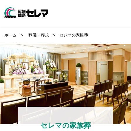
ホーム
>
葬儀・葬式
> セレマの家族葬
オンライン入会
お急ぎの方
供花・盛籠注文
資料請求
プランのご紹介
セレマの葬儀プラン
葬儀場・斎場を探す
+
全国から葬儀場・斎場を探す
京都府の葬儀場・斎場を探す
セレマを知る
セレマの家族葬
セレマが選ばれる理由
京都市の葬儀場・斎場を探す