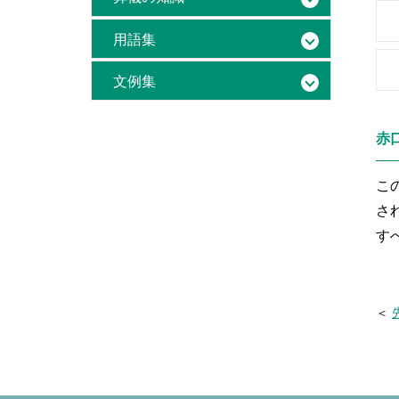
用語集
文例集
赤
こ
さ
す
＜