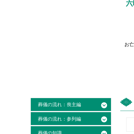
六
お亡
葬儀の流れ：喪主編
葬儀の流れ：参列編
葬儀の知識