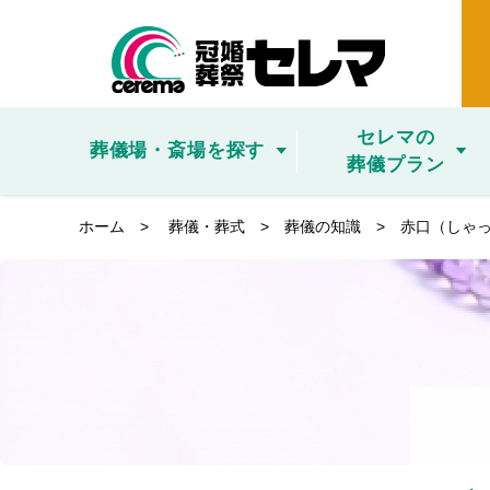
セレマの
葬儀場・斎場を探す
葬儀プラン
ホーム
>
葬儀・葬式
>
葬儀の知識
> 赤口（しゃっ